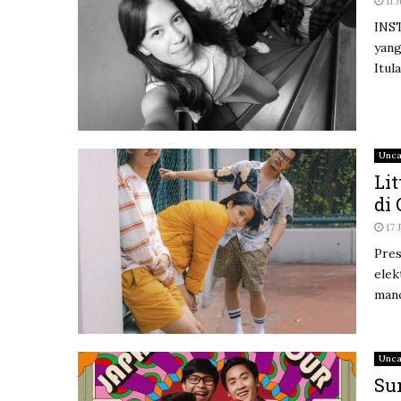
11
INST
yang
Itul
Unca
Li
di
17
Pres
elek
manc
Unca
Su