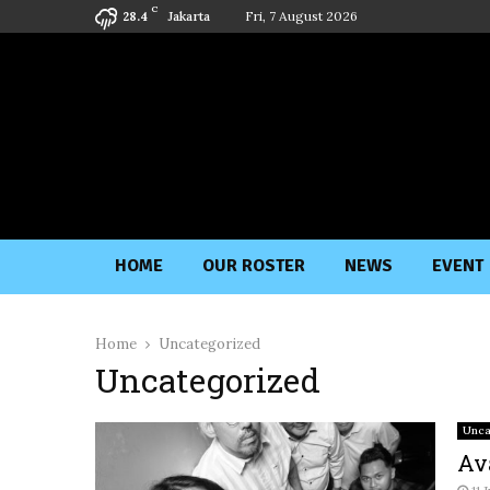
C
Jakarta
Fri, 7 August 2026
28.4
HOME
OUR ROSTER
NEWS
EVENT
Home
Uncategorized
Uncategorized
Unca
Av