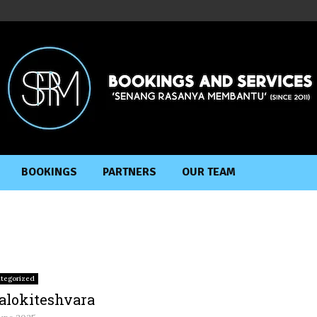
BOOKINGS
PARTNERS
OUR TEAM
tegorized
alokiteshvara