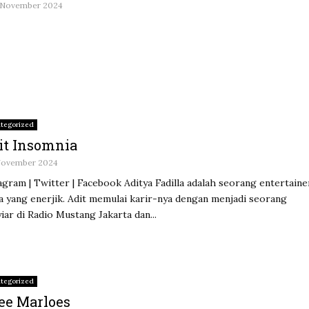
 November 2024
tegorized
it Insomnia
November 2024
agram | Twitter | Facebook Aditya Fadilla adalah seorang entertaine
 yang enerjik. Adit memulai karir-nya dengan menjadi seorang
iar di Radio Mustang Jakarta dan...
tegorized
ee Marloes