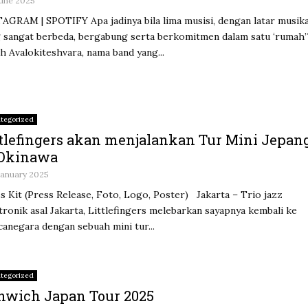
 June 2025
AGRAM | SPOTIFY Apa jadinya bila lima musisi, dengan latar musika
 sangat berbeda, bergabung serta berkomitmen dalam satu ‘rumah’
ah Avalokiteshvara, nama band yang...
tegorized
ttlefingers akan menjalankan Tur Mini Jepan
 Okinawa
 January 2025
s Kit (Press Release, Foto, Logo, Poster) Jakarta – Trio jazz
tronik asal Jakarta, Littlefingers melebarkan sayapnya kembali ke
anegara dengan sebuah mini tur...
tegorized
nwich Japan Tour 2025