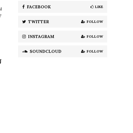
A
o
FACEBOOK
LIKE
l
r
R
?
:
TWITTER
FOLLOW
C
H
INSTAGRAM
FOLLOW
SOUNDCLOUD
FOLLOW
g