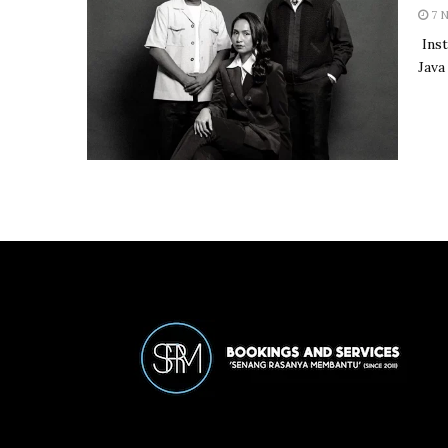
7 
Inst
Java