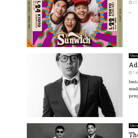
27
...
Unca
Ad
7 
Inst
muda
peny
Unca
Th